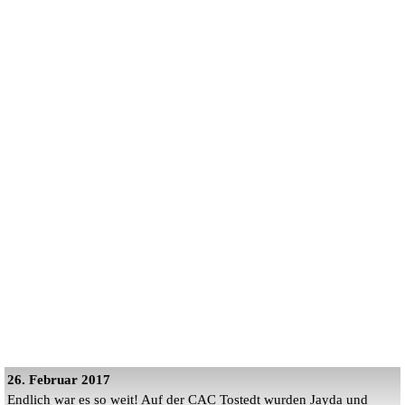
26. Februar 2017
Endlich war es so weit! Auf der CAC Tostedt wurden Jayda und