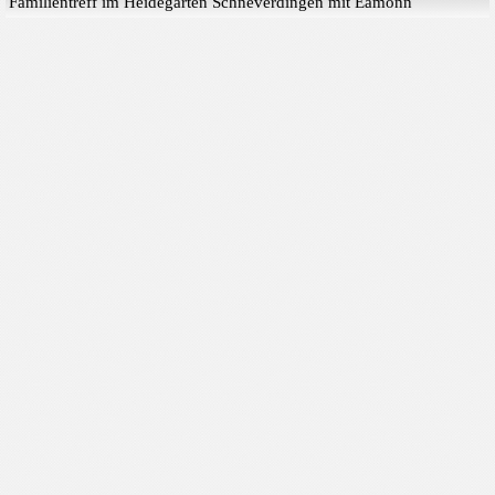
Familientreff im Heidegarten Schneverdingen mit Èamonn